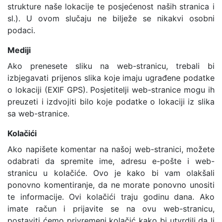
strukture naše lokacije te posjećenost naših stranica i
sl.). U ovom slučaju ne bilježe se nikakvi osobni
podaci.
Mediji
Ako prenesete sliku na web-stranicu, trebali bi
izbjegavati prijenos slika koje imaju ugrađene podatke
o lokaciji (EXIF GPS). Posjetitelji web-stranice mogu ih
preuzeti i izdvojiti bilo koje podatke o lokaciji iz slika
sa web-stranice.
Kolačići
Ako napišete komentar na našoj web-stranici, možete
odabrati da spremite ime, adresu e-pošte i web-
stranicu u kolačiće. Ovo je kako bi vam olakšali
ponovno komentiranje, da ne morate ponovno unositi
te informacije. Ovi kolačići traju godinu dana. Ako
imate račun i prijavite se na ovu web-stranicu,
postaviti ćemo privremeni kolačić kako bi utvrdili da li