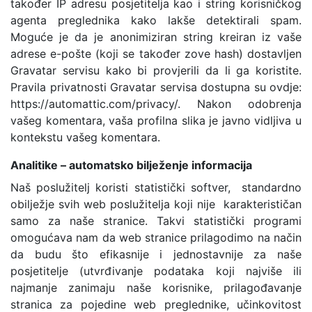
također IP adresu posjetitelja kao i string korisničkog
agenta preglednika kako lakše detektirali spam.
Moguće je da je anonimiziran string kreiran iz vaše
adrese e-pošte (koji se također zove hash) dostavljen
Gravatar servisu kako bi provjerili da li ga koristite.
Pravila privatnosti Gravatar servisa dostupna su ovdje:
https://automattic.com/privacy/. Nakon odobrenja
vašeg komentara, vaša profilna slika je javno vidljiva u
kontekstu vašeg komentara.
Analitike – automatsko bilježenje informacija
Naš poslužitelj koristi statistički softver, standardno
obilježje svih web poslužitelja koji nije karakterističan
samo za naše stranice. Takvi statistički programi
omogućava nam da web stranice prilagodimo na način
da budu što efikasnije i jednostavnije za naše
posjetitelje (utvrđivanje podataka koji najviše ili
najmanje zanimaju naše korisnike, prilagođavanje
stranica za pojedine web preglednike, učinkovitost