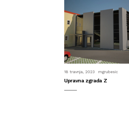
13 PROSINCA, 2021
18 travnja, 2023
mgrubesic
Upravna zgrada Z