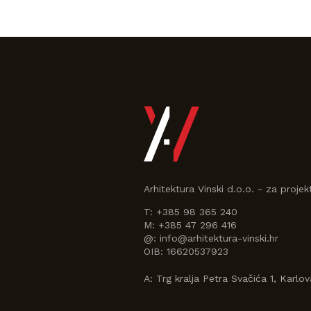
Arhitektura Vinski d.o.o. - za projekt
T:
+385 98 365 240
M:
+385 47 296 416
@:
info@arhitektura-vinski.hr
OIB:
16620537923
A:
Trg kralja Petra Svačića 1, Karlo