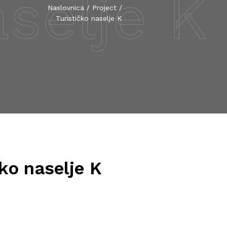
aselje K
Naslovnica
/
Project
/
Turističko naselje K
čko naselje K