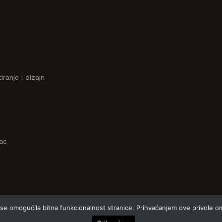
iranje i dizajn
vac
 se omogućila bitna funkcionalnost stranice. Prihvaćanjem ove privole o