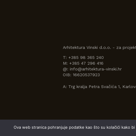
Arhitektura Vinski d.o.o. - za projekt
T:
+385 98 365 240
M:
+385 47 296 416
@:
info@arhitektura-vinski.hr
OIB:
16620537923
A:
Trg kralja Petra Svačića 1, Karlo
Ova web stranica pohranjuje podatke kao što su kolačići kako bi