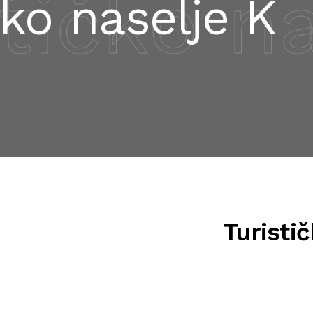
tičko n
čko naselje K
Turisti