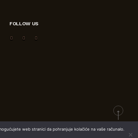
FOLLOW US
mogućujete web stranici da pohranjuje kolačiće na vaše računalo.