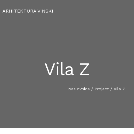
ARHITEKTURA VINSKI
Vila Z
NASLOVNICA
NAŠ TIM
Naslovnica
/
Project
/
Vila Z
USLUGE
PORTFOLIO