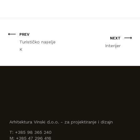
PREV
NEXT
Turističko naselje
Interijer
K
Arhitektura Vinski d.o.o. - za projektiranje i dizajn
T:
+385 98 365 240
M:
+385 47 296 416